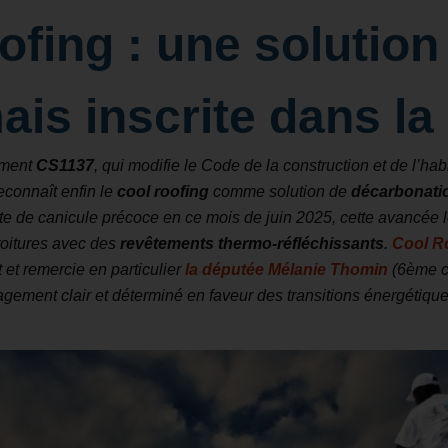
ofing : une solution
is inscrite dans la 
ement
CS1137
, qui modifie le Code de la construction et de l’ha
reconnaît enfin le
cool roofing
comme solution de
décarbonati
te de canicule précoce en ce mois de juin 2025, cette avancée l
 toitures avec des
revêtements thermo-réfléchissants
.
Cool R
 et remercie en particulier
la députée
Mélanie Thomin
(6ème ci
agement clair et déterminé en faveur des transitions énergétiqu