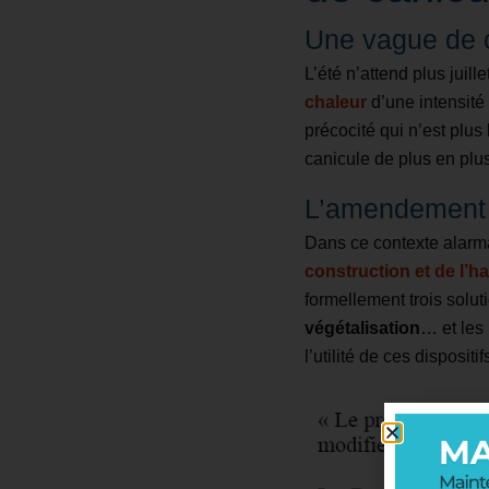
Une vague de c
L’été n’attend plus juil
chaleur
d’une intensité
précocité qui n’est plus
canicule de plus en plu
L’amendement C
Dans ce contexte alarm
construction et de l’ha
formellement trois solu
végétalisation
… et les
l’utilité de ces disposi