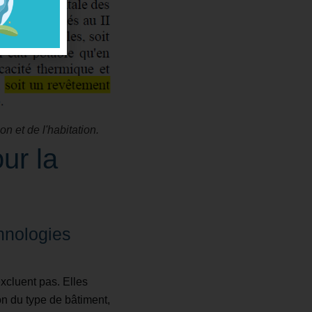
n et de l'habitation.
ur la
chnologies
excluent pas. Elles
ion du type de bâtiment,