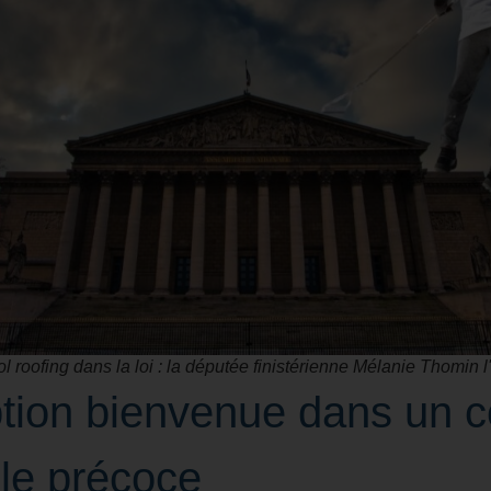
l roofing dans la loi : la députée finistérienne Mélanie Thomin l'a
tion bienvenue dans un c
le précoce