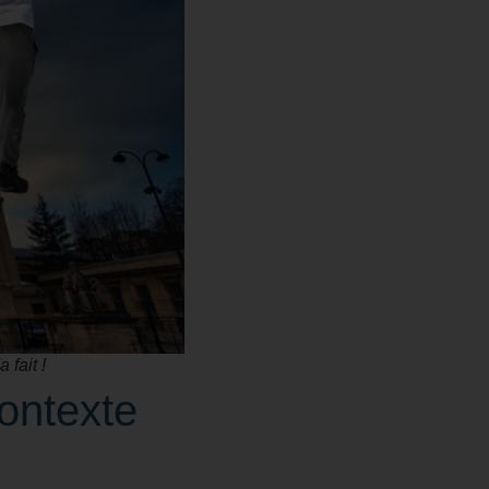
 fait !
ontexte