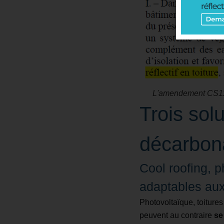
L'amendement CS1137 
Trois sol
décarbon
Cool roofing, p
adaptables aux
Photovoltaïque, toitures
peuvent au contraire
se