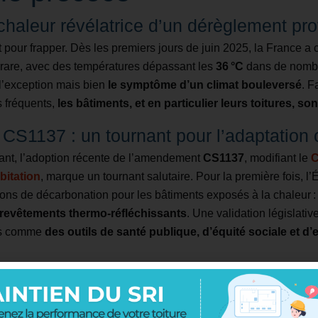
haleur révélatrice d’un dérèglement pr
let pour frapper. Dès les premiers jours de juin 2025, la France 
 rare, avec des températures dépassant les
36 °C
dans de nomb
 l’exception mais bien
le symptôme d’un climat bouleversé
. F
s fréquents,
les bâtiments, et en particulier leurs toitures, so
S1137 : un tournant pour l’adaptation 
ant, l’adoption récente de l’amendement
CS1137
, modifiant le
C
bitation
, marque un tournant salutaire. Pour la première fois, l’
tions de décarbonation pour les bâtiments exposés à la chaleur :
revêtements thermo-réfléchissants
. Une validation législativ
tifs comme
des outils de santé publique, d’équité sociale et d’e