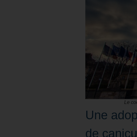
Le coo
Une adop
de canicu