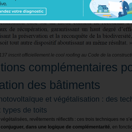
inscrit officiellement le cool roofing au Code de la constructio
utions complémentaires po
ation des bâtiments
hotovoltaïque et végétalisation : des te
 types de toits
 végétalisées, revêtements réflectifs : ces trois techniques ne s’
 conjuguer, dans une logique de complémentarité
, en fonct