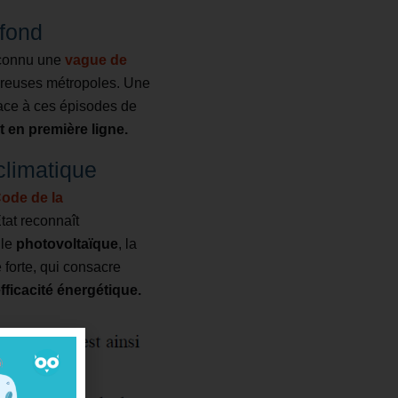
ofond
a connu une
vague de
reuses métropoles. Une
ace à ces épisodes de
nt en première ligne.
climatique
ode de la
État reconnaît
 le
photovoltaïque
, la
e forte, qui consacre
fficacité énergétique.