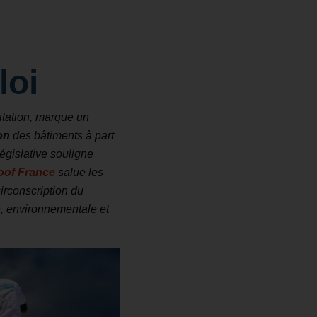
loi
bitation, marque un
on
des bâtiments à part
égislative souligne
oof France
salue les
rconscription du
e, environnementale et