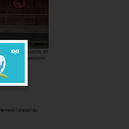
e-Marne qui accueille 30
nsidérablement amélioré.
in
ortement l’impact du