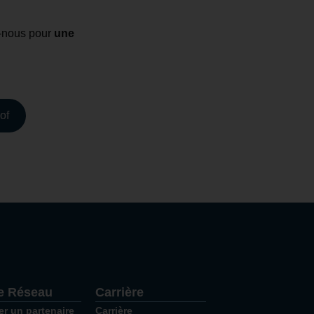
z-nous pour
une
of
e Réseau
Carrière
er un partenaire
Carrière