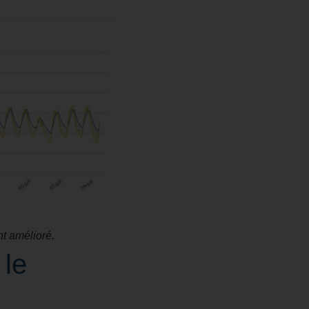
nt amélioré.
 le