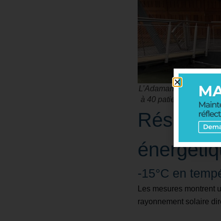
L’Adamant est une pénic
à 40 patientes et patie
Résultats
énergéti
-15°C en tempé
Les mesures montrent u
rayonnement solaire dir