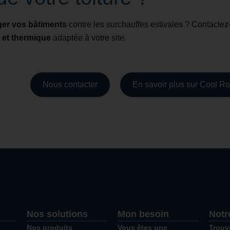
ger vos bâtiments
contre les surchauffes estivales ? Contacte
 et thermique
adaptée à votre site.
Nous contacter
En savoir plus sur Cool Ro
Nos solutions
Mon besoin
Notr
Nos produits
Vous êtes une
Trouv