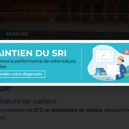
he reconvertie en centre de jour des Hôpitaux Paris Est Val-d
nts par jour. Grâce à Cool Roof, leur confort thermique s'est co
 immédiats : confort et ga
que
rature de surface
ne réduction de
15°C en température de surface
, atténuant f
ect.