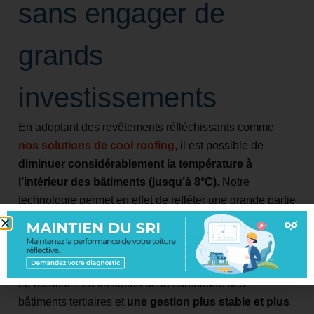
sans engager de
grands
investissements
En adoptant des revêtements réfléchissants comme
nos solutions de cool roofing
, il est possible de
diminuer considérablement la température à
l’intérieur des bâtiments (jusqu’à 8°C)
. Notre
technologie permet en effet de refléter une grande partie
du rayonnement solaire avant qu’il n’atteigne l’intérieur,
et réduit ainsi la charge thermique et la nécessité de
recourir à la climatisation.
Le résultat ? La limitation de la surchauffe des
bâtiments tertiaires et
une gestion plus stable et plus