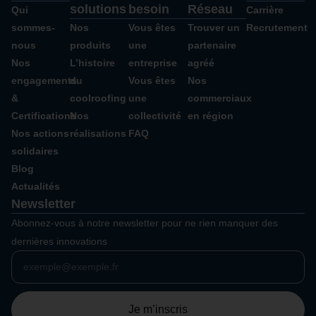
solutions
besoin
Réseau
Qui
Carrière
sommes-
Nos
Vous êtes
Trouver un
Recrutement
nous
produits
une
partenaire
Nos
L’histoire
entreprise
agréé
engagements
du
Vous êtes
Nos
&
coolroofing
une
commerciaux
Certifications
Nos
collectivité
en région
Nos actions
réalisations
FAQ
solidaires
Blog
Actualités
Newsletter
Abonnez-vous à notre newsletter pour ne rien manquer des
dernières innovations
Je m’inscris