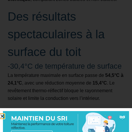
Des résultats
spectaculaires à la
surface du toit
-30,4°C de température de surface
La température maximale en surface passe de
54,5°C à
24,1°C
, avec une réduction moyenne de
15,4°C
. Le
revêtement thermo-réflectif bloque le rayonnement
solaire et limite la conduction vers l’intérieur.
Un contraste visible à l’œil nu
La caméra thermique révèle clairement les
écarts de
température entre toiture peinte et non peinte
,