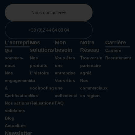
Nous contacter
+33 (0)2 44 84 08 04
L'entreprise
Nos
Mon
Notre
Carrière
solutions
besoin
Réseau
Qui
Carrière
sommes-
Nos
Vous êtes
Trouver un
Recrutement
nous
produits
une
partenaire
Nos
L’histoire
entreprise
agréé
engagements
du
Vous êtes
Nos
&
coolroofing
une
commerciaux
Certifications
Nos
collectivité
en région
Nos actions
réalisations
FAQ
solidaires
Blog
Actualités
Newsletter