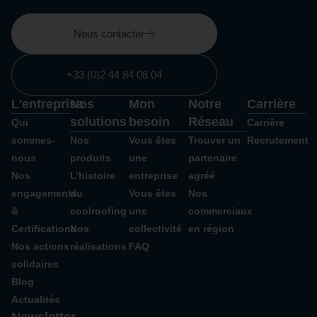
Nous contacter
+33 (0)2 44 84 08 04
L'entreprise
Nos
Mon
Notre
Carrière
solutions
besoin
Réseau
Qui
Carrière
sommes-
Nos
Vous êtes
Trouver un
Recrutement
nous
produits
une
partenaire
Nos
L’histoire
entreprise
agréé
engagements
du
Vous êtes
Nos
&
coolroofing
une
commerciaux
Certifications
Nos
collectivité
en région
Nos actions
réalisations
FAQ
solidaires
Blog
Actualités
Newsletter