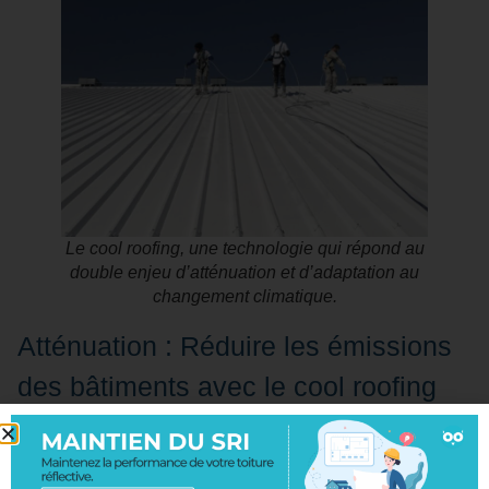
Le cool roofing, une technologie qui répond au
double enjeu d’atténuation et d’adaptation au
changement climatique.
Atténuation : Réduire les émissions
des bâtiments avec le cool roofing
Le CoolRoof, revêtement thermo-réfléchissant de Cool
Roof France, réfléchit jusqu’à
90 %
du rayonnement