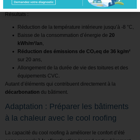
solaire.
Résultats :
Réduction de la température intérieure jusqu’à -8 °C,
Baisse de la consommation d’énergie de
20
kWh/m²/an
,
Réduction des émissions de CO₂eq de 36 kg/m²
sur 20 ans,
Allongement de la durée de vie des toitures et des
équipements CVC.
Autant d’éléments qui contribuent directement à la
décarbonation
du bâtiment.
Adaptation : Préparer les bâtiments
à la chaleur avec le cool roofing
La capacité du cool roofing à améliorer le confort d’été